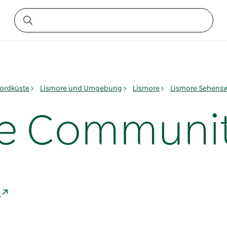
ordküste
Lismore und Umgebung
Lismore
Lismore Sehensw
e Communit
n