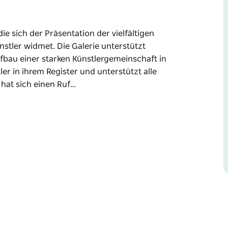
 die sich der Präsentation der vielfältigen
nstler widmet. Die Galerie unterstützt
ufbau einer starken Künstlergemeinschaft in
er in ihrem Register und unterstützt alle
 hat sich einen Ruf…
 die sich der Präsentation der vielfältigen
nstler widmet. Die Galerie unterstützt
ufbau einer starken Künstlergemeinschaft in
 und unterstützt alle Kunstrichtungen. Die
r die Ausstellung aufstrebender Künstler
i in ihrem Ausdruck sind.
rkshops erhalten Sie telefonisch oder auf