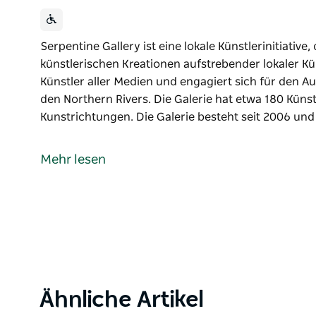
Serpentine Gallery ist eine lokale Künstlerinitiative,
künstlerischen Kreationen aufstrebender lokaler Kü
Künstler aller Medien und engagiert sich für den A
den Northern Rivers. Die Galerie hat etwa 180 Künstl
Kunstrichtungen. Die Galerie besteht seit 2006 und
Serpentine Gallery ist eine lokale Künstlerinitiative,
künstlerischen Kreationen aufstrebender lokaler Kü
Mehr lesen
Künstler aller Medien und engagiert sich für den A
den Northern Rivers.
Die Galerie hat etwa 180 Künstler in ihrem Register
Galerie besteht seit 2006 und hat sich einen Ruf fü
erworben, die noch unerfahren, unbefangen und fre
Weitere Informationen zu den Ausstellungen und Wo
der Website der Galerie.
Product
Ähnliche Artikel
List