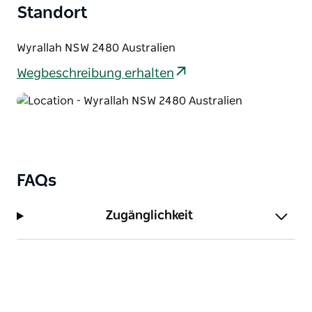
Standort
Geschäftsreise.
Wir freuen uns über Buchungen von Gästen mit
Wyrallah NSW 2480 Australien
einem positiven Profil oder Referenzen.
Wegbeschreibung erhalten
FAQs
Zugänglichkeit