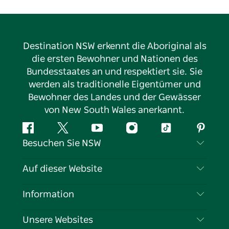
Destination NSW erkennt die Aboriginal als
die ersten Bewohner und Nationen des
Bundesstaates an und respektiert sie. Sie
werden als traditionelle Eigentümer und
Bewohner des Landes und der Gewässer
von New South Wales anerkannt.
Facebook
Twitter
YouTube
Instagram
TikTok
Pintere
Besuchen Sie NSW
Kontaktieren Sie uns
Auf dieser Website
Haftungsausschluss
Reiseziele
Information
Datenschutz
Aktivitäten
Reiseinformationen
Unsere Websites
Cookie-Hinweis
Roadtrips in New South Wales