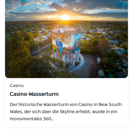
Casino
Casino-Wasserturm
Der historische Wasserturm von Casino in New South
Wales, der sich über die Skyline erhebt, wurde in ein
monumentales 360…