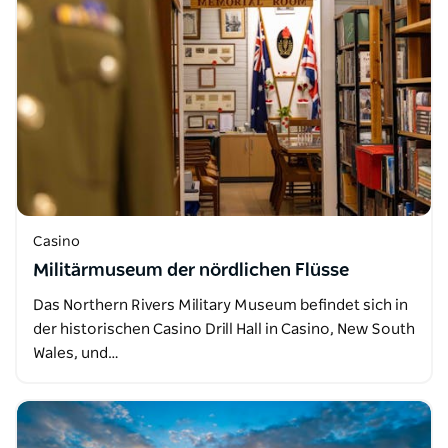
Casino
Militärmuseum der nördlichen Flüsse
Das Northern Rivers Military Museum befindet sich in
der historischen Casino Drill Hall in Casino, New South
Wales, und…