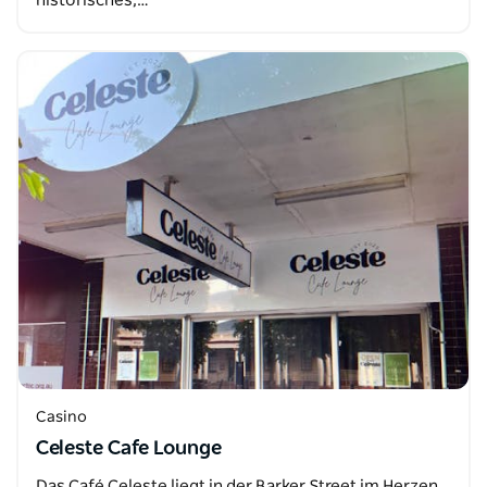
historisches,…
Casino
Celeste Cafe Lounge
Das Café Celeste liegt in der Barker Street im Herzen