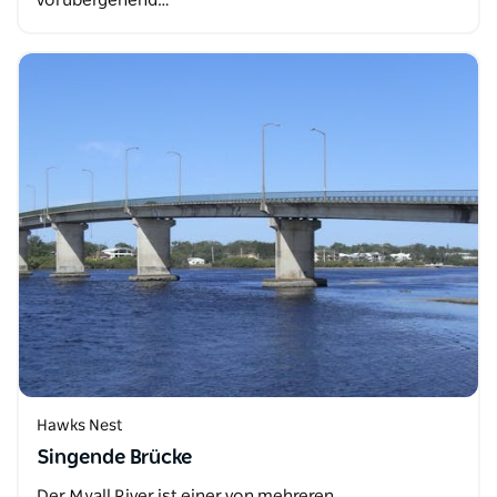
vorübergehend…
Hawks Nest
Singende Brücke
Der Myall River ist einer von mehreren