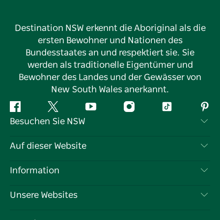
Destination NSW erkennt die Aboriginal als die
ersten Bewohner und Nationen des
Bundesstaates an und respektiert sie. Sie
werden als traditionelle Eigentümer und
Bewohner des Landes und der Gewässer von
New South Wales anerkannt.
Facebook
Twitter
YouTube
Instagram
TikTok
Pint
Besuchen Sie NSW
Kontaktieren Sie uns
Auf dieser Website
Haftungsausschluss
Reiseziele
Information
Datenschutz
Aktivitäten
Reiseinformationen
Unsere Websites
Cookie-Hinweis
Roadtrips in New South Wales
Tragen Sie Ihr Unternehmen ein
Nutzungsbedingungen
Sydney.com