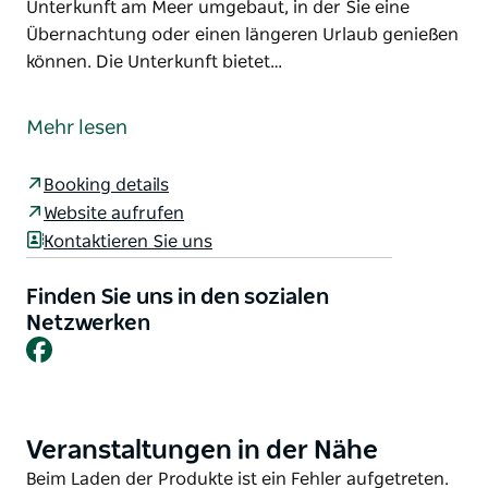
Unterkunft am Meer umgebaut, in der Sie eine
Übernachtung oder einen längeren Urlaub genießen
können. Die Unterkunft bietet…
Das Riverview Boutique Motel Nambucca ist ein
wunderschön renoviertes historisches Hotel in
Mehr lesen
Nambucca Heads. Freundliches Personal heißt Sie
herzlich willkommen. Kostenloses Frühstück und
Booking details
kostenloses WLAN runden Ihr Erlebnis ab.
Website aufrufen
Das charmante Motel wurde in den 1880er Jahren
Kontaktieren Sie uns
erbaut und komplett zu einer komfortablen
Unterkunft am Meer umgebaut, in der Sie eine
Finden Sie uns in den sozialen
Übernachtung oder einen längeren Urlaub genießen
Netzwerken
Facebook
können.
Die Unterkunft bietet entspannte Eleganz in
ländlichem Ambiente. Inmitten der berühmten
Meer-, Fluss- und Regenwaldlandschaft von
Veranstaltungen in der Nähe
Product
Nambucca Heads ist das Riverview Boutique Motel
List
Product
Beim Laden der Produkte ist ein Fehler aufgetreten.