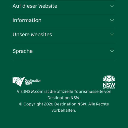
Kontaktieren Sie uns
Auf dieser Website
Haftungsausschluss
Reiseziele
Information
Datenschutz
Aktivitäten
Reiseinformationen
Unsere Websites
Cookie-Hinweis
Roadtrips in New South Wales
Tragen Sie Ihr Unternehmen ein
Nutzungsbedingungen
Sydney.com
Veranstaltungen
Sprache
Unternehmen in NSW
Destination NSW Corporate
Unterkunft
Bildung in New South Wales
Geschäftsveranstaltungen in New South Wales
Angebote
Destination NSW Medienzentrum
Vivid Sydney
VisitNSW.com ist die offizielle Tourismusseite von
Destination NSW.
© Copyright
2026
Destination NSW. Alle Rechte
vorbehalten.