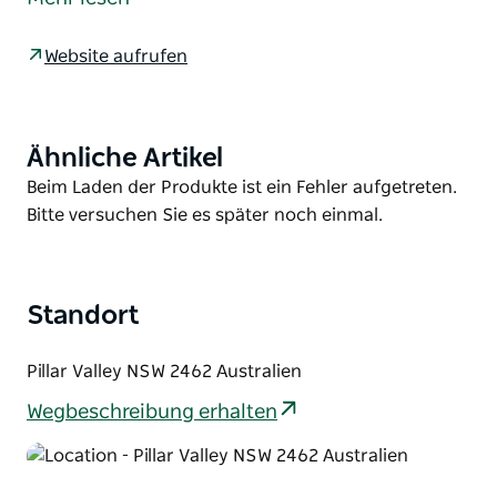
Gastgebers zu seinem Angebot.
Der perfekte kleine Zwischenstopp zwischen
Website aufrufen
Sydney und Brisbane. Wir sind etwa 30 Minuten von
Grafton, 30 Minuten von Wooli und Minnie Waters
(wunderschöne Strände) und nur 5 Minuten vom
Ähnliche Artikel
Product
örtlichen Tucabia-Laden entfernt, wo Sie alles
List
Product
Beim Laden der Produkte ist ein Fehler aufgetreten.
finden, was Sie brauchen. Ganzjährig gut
List
Bitte versuchen Sie es später noch einmal.
erreichbare Zufahrtsstraße mit Zweiradantrieb.
Ebene Stellplätze für Wohnmobile mit eigener
Verpflegung.
Standort
Pillar Valley NSW 2462 Australien
Wegbeschreibung erhalten