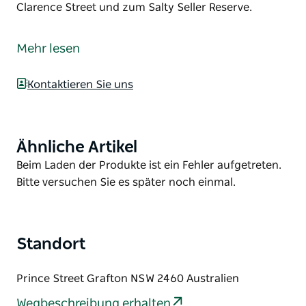
Clarence Street und zum Salty Seller Reserve.
Machen Sie einen Spaziergang entlang des Grafton
Waterfront Precinct am wunderschönen Clarence
Mehr lesen
River.
Diese 700 Meter lange Ufererweiterung umfasst
Kontaktieren Sie uns
barrierefreie Fußwege entlang des Wassers, einen
neuen Steg, einen Zugang zum Deich sowie
ausreichend Schatten, Sitzgelegenheiten und
Ähnliche Artikel
Product
Beleuchtung.
List
Product
Beim Laden der Produkte ist ein Fehler aufgetreten.
Dieser für Rollstühle und Kinderwagen geeignete
List
Bitte versuchen Sie es später noch einmal.
Weg führt vom Memorial Park zur Clarence Street
und zum Salty Seller Reserve.
Standort
Prince Street Grafton NSW 2460 Australien
Wegbeschreibung erhalten