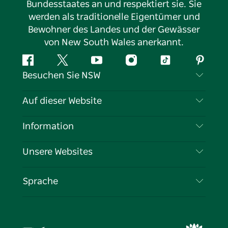
Bundesstaates an und respektiert sie. Sie
werden als traditionelle Eigentümer und
Bewohner des Landes und der Gewässer
von New South Wales anerkannt.
Facebook
Twitter
YouTube
Instagram
TikTok
Pintere
Besuchen Sie NSW
Kontaktieren Sie uns
Auf dieser Website
Haftungsausschluss
Reiseziele
Information
Datenschutz
Aktivitäten
Reiseinformationen
Unsere Websites
Cookie-Hinweis
Roadtrips in New South Wales
Tragen Sie Ihr Unternehmen ein
Nutzungsbedingungen
Sydney.com
Veranstaltungen
Sprache
Unternehmen in NSW
Destination NSW Corporate
Unterkunft
Bildung in New South Wales
Geschäftsveranstaltungen in New South Wales
Angebote