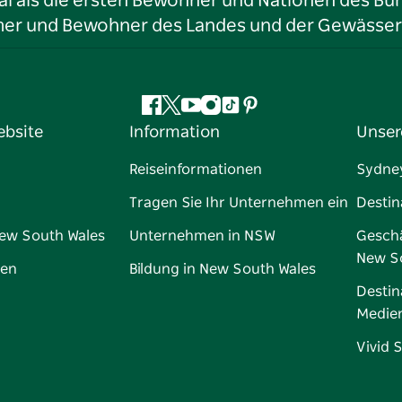
l als die ersten Bewohner und Nationen des Bun
tümer und Bewohner des Landes und der Gewässer
Facebook
Twitter
YouTube
Instagram
TikTok
Pinterest
ebsite
Information
Unser
Reiseinformationen
Sydne
Tragen Sie Ihr Unternehmen ein
Destin
New South Wales
Unternehmen in NSW
Geschä
New S
gen
Bildung in New South Wales
Destin
Medie
Vivid 