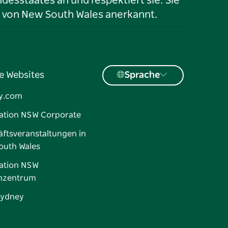
desstaates an und respektiert sie. Sie
 von New South Wales anerkannt.
e Websites
Sprache
y.com
ation NSW Corporate
ftsveranstaltungen in
outh Wales
ation NSW
nzentrum
Sydney