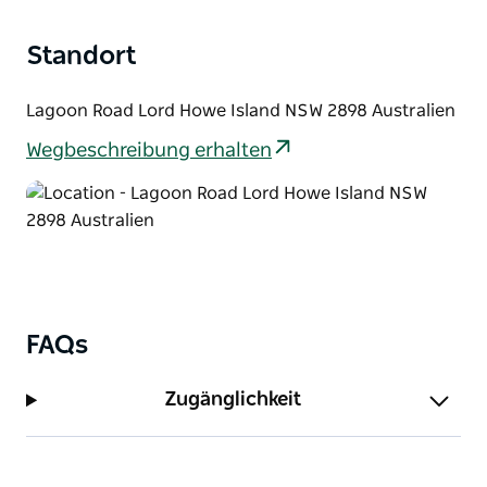
Bleiben Sie einmal und Sie werden verstehen,
warum so viele Gäste jedes Jahr wiederkommen.
Standort
Lagoon Road Lord Howe Island NSW 2898 Australien
Wegbeschreibung erhalten
FAQs
Zugänglichkeit