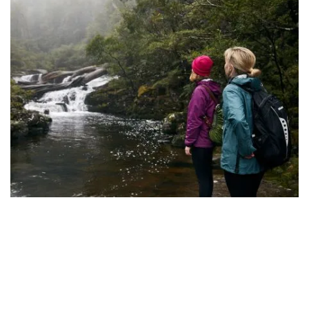
Gloucester Tops,
Barrington Tops Nationalpark
-
Bildnachweis: Destination Barrington Coast
Wandern Sie auf dem 14 Kilometer langen Weg durch
majestätische Schneeeukalyptusbäume und
Bergeukalyptusbäume.
Careys Peak-Strecke
k
, ein
Höhenwanderweg zwischen Scone und Gloucester. In