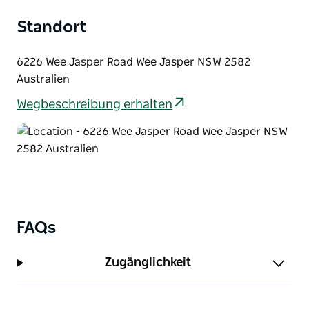
Wenn Sie mehr über die Unterkünfte der Wee Jasper
Standort
Station erfahren möchten und zwischen den
Shearer's Quarters oder dem Garden Cottage
wählen möchten, rufen Sie uns an oder besuchen
6226 Wee Jasper Road Wee Jasper NSW 2582
Sie die Website.
Australien
Wegbeschreibung erhalten
FAQs
Zugänglichkeit