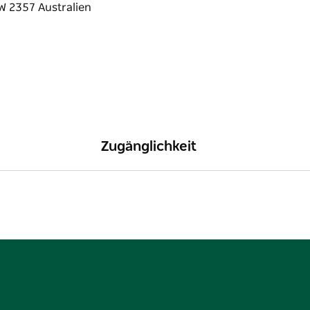
ondale Farm Stay ein Paradies für
 sie sind Teil der erweiterten Familie. Ob
ür, dass Ihr Aufenthalt voller Freude, Lachen
Zugänglichkeit