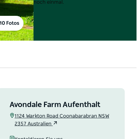
noch einmal.
10 Fotos
Avondale Farm Aufenthalt
1124 Warkton Road Coonabarabran NSW
2357 Australien