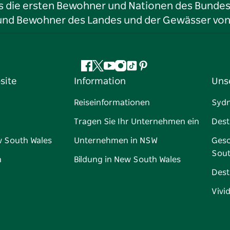
ls die ersten Bewohner und Nationen des Bundess
r und Bewohner des Landes und der Gewässer vo
Facebook
Twitter
YouTube
Instagram
TikTok
Pinterest
site
Information
Uns
Reiseinformationen
Syd
Tragen Sie Ihr Unternehmen ein
Dest
w South Wales
Unternehmen in NSW
Gesc
Sout
n
Bildung in New South Wales
Dest
Vivi