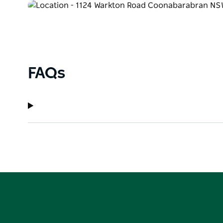
Mit über 100 Vogelarten auf dem Grundstück ist Av
Vogelbeobachter. Gäste sind mehr als nur Besucher –
Abenteuer oder Entspannung – die Familie sorgt daf
und wertvoller Erinnerungen ist.
FAQs