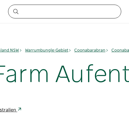
nland NSW
Warrumbungle-Gebiet
Coonabarabran
Coonaba
Farm Aufent
stralien