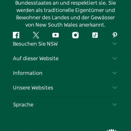
Bundesstaates an und respektiert sie. Sie
werden als traditionelle Eigentümer und
Bewohner des Landes und der Gewässer
von New South Wales anerkannt.
Facebook
Twitter
YouTube
Instagram
TikTok
Pintere
Besuchen Sie NSW
Kontaktieren Sie uns
Auf dieser Website
Haftungsausschluss
Reiseziele
Information
Datenschutz
Aktivitäten
Reiseinformationen
Unsere Websites
Cookie-Hinweis
Roadtrips in New South Wales
Tragen Sie Ihr Unternehmen ein
Nutzungsbedingungen
Sydney.com
Veranstaltungen
Sprache
Unternehmen in NSW
Destination NSW Corporate
Unterkunft
Bildung in New South Wales
Geschäftsveranstaltungen in New South Wales
Angebote