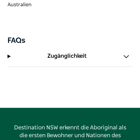
Aufenthalts gibt es viele Möglichkeiten zum Angeln.
Diese Campingplätze sind besonders bei Familien
beliebt, und viele Gruppen kommen jedes Jahr
wieder. Und dank der Lage im Murray Valley
Regional Park können Sie sogar Ihren Hund
FAQs
mitbringen.
Zugänglichkeit
Destination NSW erkennt die Aboriginal als
die ersten Bewohner und Nationen des