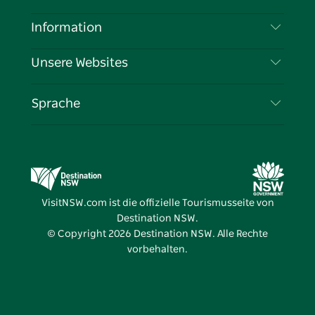
Haftungsausschluss
Reiseziele
Information
Datenschutz
Aktivitäten
Reiseinformationen
Unsere Websites
Cookie-Hinweis
Roadtrips in New South Wales
Tragen Sie Ihr Unternehmen ein
Nutzungsbedingungen
Sydney.com
Veranstaltungen
Sprache
Unternehmen in NSW
Destination NSW Corporate
Unterkunft
Bildung in New South Wales
Geschäftsveranstaltungen in New South Wales
Angebote
Destination NSW Medienzentrum
Vivid Sydney
VisitNSW.com ist die offizielle Tourismusseite von
Destination NSW.
© Copyright
2026
Destination NSW. Alle Rechte
vorbehalten.