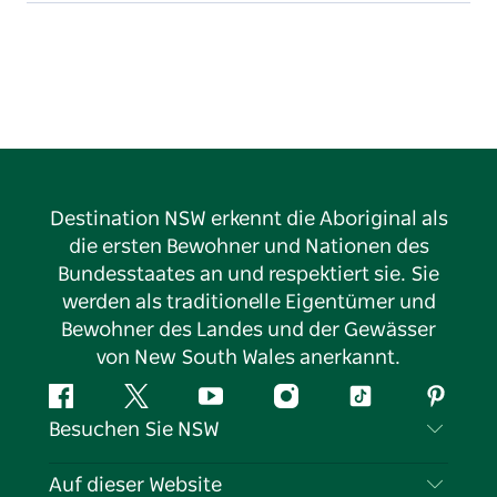
Für ein ganz besonderes Erlebnis empfehlen wir
Ihnen unser luxuriöses Glamping-Zelt an der Lagune
– ausgestattet mit Kingsize-Bett, edler Bettwäsche
und einem eigenen Badezimmer im Vintage-Stil.
Entspannen Sie sich, lassen Sie sich verwöhnen und
erleben Sie die Magie.
Destination NSW erkennt die Aboriginal als
die ersten Bewohner und Nationen des
Bundesstaates an und respektiert sie. Sie
werden als traditionelle Eigentümer und
Bewohner des Landes und der Gewässer
von New South Wales anerkannt.
Facebook
Twitter
YouTube
Instagram
TikTok
Pintere
Besuchen Sie NSW
Kontaktieren Sie uns
Auf dieser Website