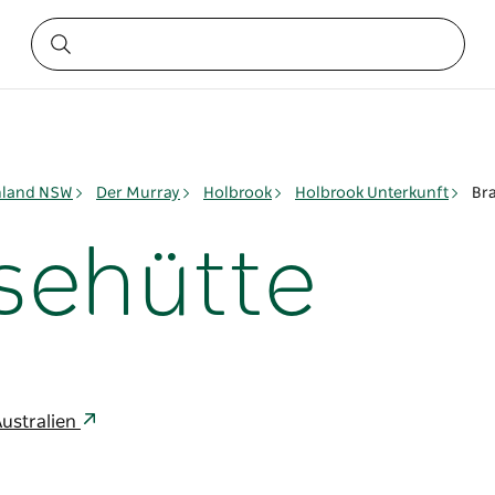
nland NSW
Der Murray
Holbrook
Holbrook Unterkunft
Br
sehütte
ustralien