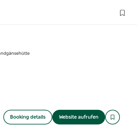
andgänsehütte
Booking details
Website aufrufen