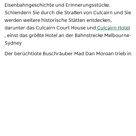
Eisenbahngeschichte und Erinnerungsstücke.
Schlendern Sie durch die Straßen von Culcairn und Sie
werden weitere historische Stätten entdecken,
darunter das Culcairn Court House und
Culcairn Hotel
, einst das größte Hotel an der Bahnstrecke Melbourne-
Sydney
Der berüchtigte Buschräuber Mad Dan Morgan trieb in
den 1860er Jahren in der Gegend sein Unwesen. Im
Juni 1864 führte Morgans Konfrontation auf der Round
Hill Station in Culcairn zum Tod des Stationsvorstehers
John McLean. Sie können das Versteck besichtigen,
das Morgan benutzte, um der Polizei zu entgehen.
Morgans Aussichtspunkt
und die
John-McLean-
Denkmal
Die