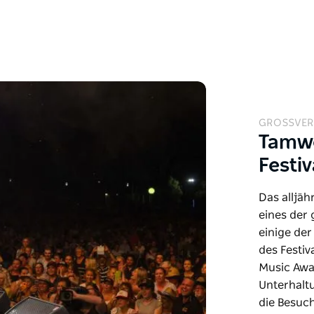
GROSSVER
Tamwo
Festiv
Das alljäh
eines der 
einige de
des Festiv
Music Awa
Unterhalt
die Besuch