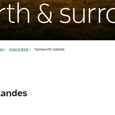
th & surr
es
Inland NSW
Tamworth-Gebiet
Landes