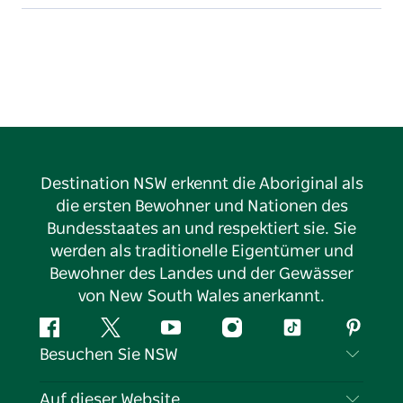
Western Sanctuary Inn und Riviera Bar and Grill
erhielt das Zertifikat für Exzellenz 2021 von Trip
Advisor.
Destination NSW erkennt die Aboriginal als
die ersten Bewohner und Nationen des
Bundesstaates an und respektiert sie. Sie
werden als traditionelle Eigentümer und
Bewohner des Landes und der Gewässer
von New South Wales anerkannt.
Facebook
Twitter
YouTube
Instagram
TikTok
Pintere
Besuchen Sie NSW
Kontaktieren Sie uns
Auf dieser Website