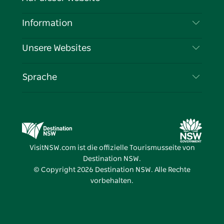
Haftungsausschluss
Reiseziele
Information
Datenschutz
Aktivitäten
Reiseinformationen
Unsere Websites
Cookie-Hinweis
Roadtrips in New South Wales
Tragen Sie Ihr Unternehmen ein
Nutzungsbedingungen
Sydney.com
Veranstaltungen
Sprache
Unternehmen in NSW
Destination NSW Corporate
Unterkunft
Bildung in New South Wales
Geschäftsveranstaltungen in New South Wales
Angebote
Destination NSW Medienzentrum
Vivid Sydney
VisitNSW.com ist die offizielle Tourismusseite von
Destination NSW.
© Copyright
2026
Destination NSW. Alle Rechte
vorbehalten.