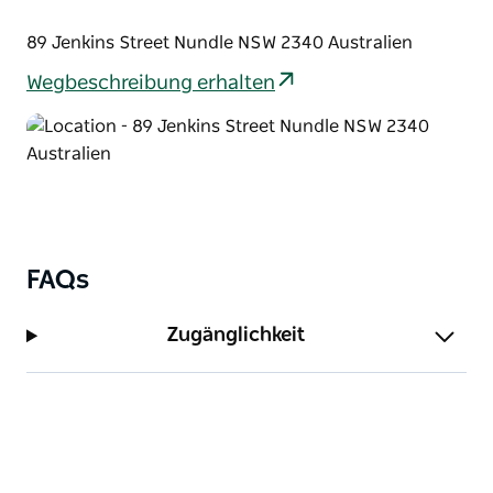
Kaffeezubehör. Das Erdgeschoss des Hotels ist
behindertengerecht.
89 Jenkins Street Nundle NSW 2340 Australien
Wegbeschreibung erhalten
FAQs
Zugänglichkeit