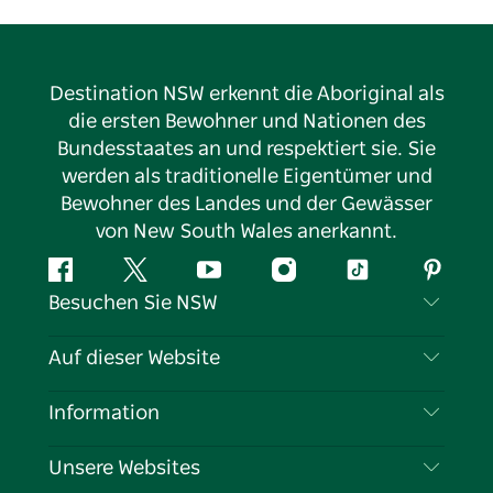
Destination NSW erkennt die Aboriginal als
die ersten Bewohner und Nationen des
Bundesstaates an und respektiert sie. Sie
werden als traditionelle Eigentümer und
Bewohner des Landes und der Gewässer
von New South Wales anerkannt.
Facebook
Twitter
YouTube
Instagram
TikTok
Pintere
Besuchen Sie NSW
Kontaktieren Sie uns
Auf dieser Website
Haftungsausschluss
Reiseziele
Information
Datenschutz
Aktivitäten
Reiseinformationen
Unsere Websites
Cookie-Hinweis
Roadtrips in New South Wales