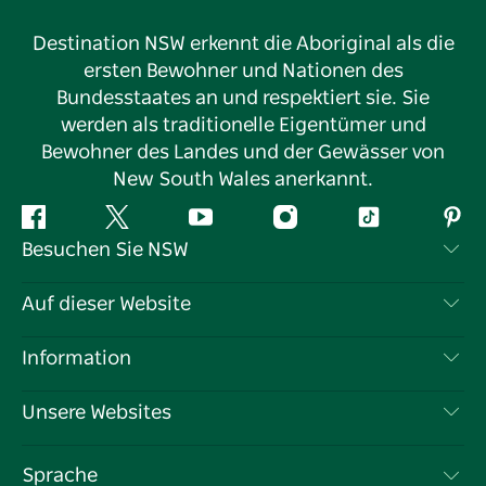
Destination NSW erkennt die Aboriginal als die
ersten Bewohner und Nationen des
Bundesstaates an und respektiert sie. Sie
werden als traditionelle Eigentümer und
Bewohner des Landes und der Gewässer von
New South Wales anerkannt.
Facebook
Twitter
YouTube
Instagram
TikTok
Pint
Besuchen Sie NSW
Kontaktieren Sie uns
Auf dieser Website
Haftungsausschluss
Reiseziele
Information
Datenschutz
Aktivitäten
Reiseinformationen
Unsere Websites
Cookie-Hinweis
Roadtrips in New South Wales
Tragen Sie Ihr Unternehmen ein
Nutzungsbedingungen
Sydney.com
Veranstaltungen
Sprache
Unternehmen in NSW