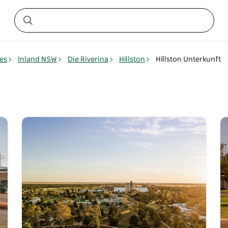
es
Inland NSW
Die Riverina
Hillston
Hillston Unterkunft