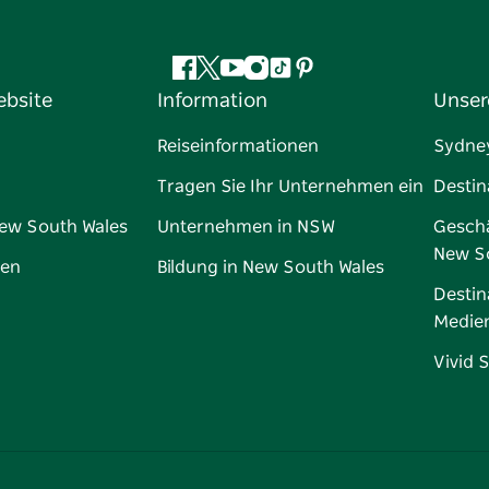
Facebook
Twitter
YouTube
Instagram
TikTok
Pinterest
ebsite
Information
Unser
Reiseinformationen
Sydne
Tragen Sie Ihr Unternehmen ein
Destin
New South Wales
Unternehmen in NSW
Geschä
New S
gen
Bildung in New South Wales
Destin
Medie
Vivid 