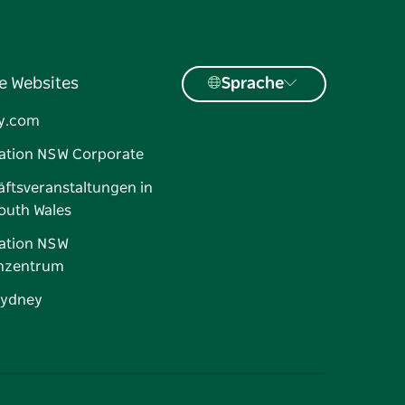
e Websites
Sprache
y.com
ation NSW Corporate
ftsveranstaltungen in
outh Wales
ation NSW
nzentrum
Sydney