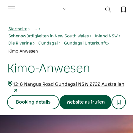
Toggle
navigation
Startseite
...
Sehenswürdigkeiten in New South Wales
Inland NSW
Die Riverina
Gundagai
Gundagai Unterkunft
Kimo-Anwesen
Kimo-Anwesen
1218 Nangus Road Gundagai NSW 2722 Australien
Booking details
Website aufrufen