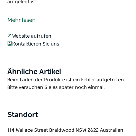
aufgelegt ist.
Gäste bezeichnen dieses Café als „unprätentiöses
Café mit gutem Essen und Kaffee“. Hamburger,
Mehr lesen
Schnitzelburger, Eier- und Speckbrötchen und mehr
zu günstigen Preisen.
Website aufrufen
Die Concept Coffee Bar and Cafe ist ein sehr
Kontaktieren Sie uns
sauberer und eigenartiger Ort mit freundlichem
Personal, das immer zu einem Lacher aufgelegt ist.
Ähnliche Artikel
Product
List
Product
Beim Laden der Produkte ist ein Fehler aufgetreten.
List
Bitte versuchen Sie es später noch einmal.
Standort
114 Wallace Street Braidwood NSW 2622 Australien