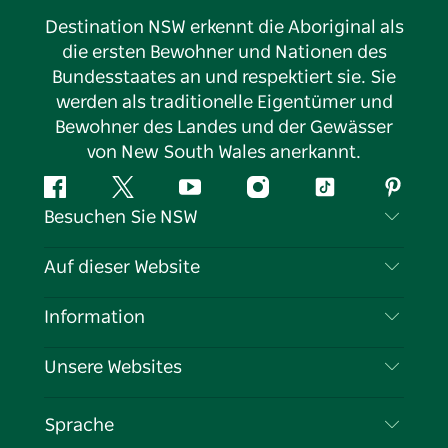
Destination NSW erkennt die Aboriginal als
die ersten Bewohner und Nationen des
Bundesstaates an und respektiert sie. Sie
werden als traditionelle Eigentümer und
Bewohner des Landes und der Gewässer
von New South Wales anerkannt.
Facebook
Twitter
YouTube
Instagram
TikTok
Pintere
Besuchen Sie NSW
Kontaktieren Sie uns
Auf dieser Website
Haftungsausschluss
Reiseziele
Information
Datenschutz
Aktivitäten
Reiseinformationen
Unsere Websites
Cookie-Hinweis
Roadtrips in New South Wales
Tragen Sie Ihr Unternehmen ein
Nutzungsbedingungen
Sydney.com
Veranstaltungen
Sprache
Unternehmen in NSW
Destination NSW Corporate