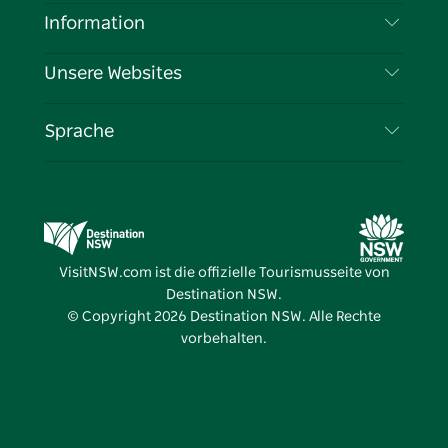
Haftungsausschluss
Reiseziele
Information
Datenschutz
Aktivitäten
Reiseinformationen
Unsere Websites
Cookie-Hinweis
Roadtrips in New South Wales
Tragen Sie Ihr Unternehmen ein
Nutzungsbedingungen
Sydney.com
Veranstaltungen
Sprache
Unternehmen in NSW
Destination NSW Corporate
Unterkunft
Bildung in New South Wales
Geschäftsveranstaltungen in New South Wales
Angebote
Destination NSW Medienzentrum
Vivid Sydney
VisitNSW.com ist die offizielle Tourismusseite von
Destination NSW.
© Copyright
2026
Destination NSW. Alle Rechte
vorbehalten.