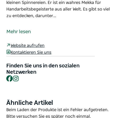
kleinen Spinnereien. Er ist ein wahres Mekka für
Handarbeitsbegeisterte aus aller Welt. Es gibt so viel
zu entdecken, darunter…
Convent and Chapel Wool Shop ist ein
traditionsreiches, traditionsreiches Wollgeschäft im
Mehr lesen
ländlichen Central West New South Wales, das
anspruchsvollen Strickerinnen und Strickern
Website aufrufen
luxuriöse Garne anbietet.
Kontaktieren Sie uns
Der Laden verkauft wunderschöne Garne aus der
Region und aus aller Welt, hergestellt von
Finden Sie uns in den sozialen
unabhängigen Färbern und kleinen Spinnereien. Er
Netzwerken
Facebook
Instagram
ist ein wahres Mekka für Handarbeitsbegeisterte aus
aller Welt. Es gibt so viel zu entdecken, darunter
atemberaubende Strickausstellungen. Ein Besuch
lohnt sich!
Ähnliche Artikel
Product
Auch handgestrickte Stücke von lokalen
List
Product
Beim Laden der Produkte ist ein Fehler aufgetreten.
Strickerinnen und Strickern werden ausgestellt und
List
Bitte versuchen Sie es später noch einmal.