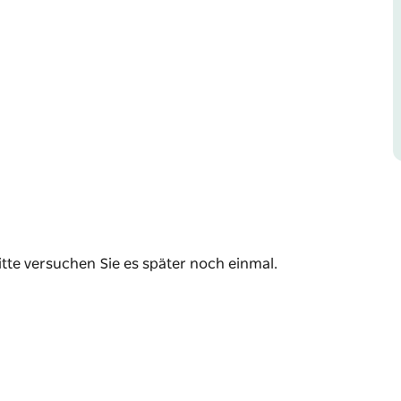
glichen Gebäude der Eltons Pharmacy aus dem
rken Fokus auf Atmosphäre und individuelle
en Fußweg vor der Tür oder im Innenhof unter
acos und dekadente Desserts zu teilen. Die
egion Mudgee und es gibt sechs australische
itte versuchen Sie es später noch einmal.