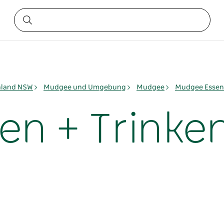
nland NSW
Mudgee und Umgebung
Mudgee
Mudgee Essen
en + Trinke