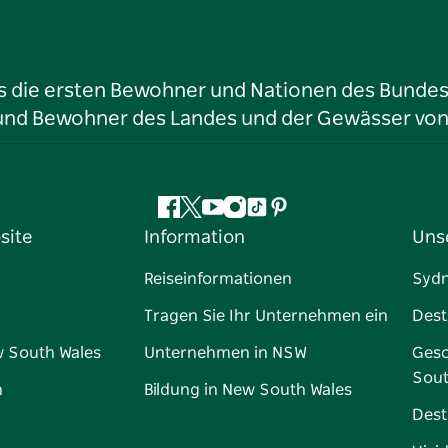
ls die ersten Bewohner und Nationen des Bundess
r und Bewohner des Landes und der Gewässer vo
Facebook
Twitter
YouTube
Instagram
TikTok
Pinterest
site
Information
Uns
Reiseinformationen
Syd
Tragen Sie Ihr Unternehmen ein
Dest
w South Wales
Unternehmen in NSW
Gesc
Sout
n
Bildung in New South Wales
Dest