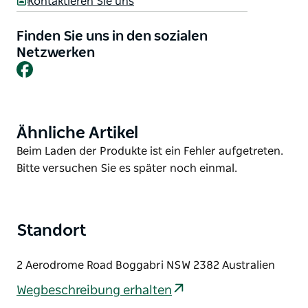
Kontaktieren Sie uns
eine Veranstaltung ausrichten oder einfach nur
einen ruhigen Ausgangspunkt für Ihre
Finden Sie uns in den sozialen
Erkundungstouren in der Narrabri-Region suchen:
Netzwerken
Das Showgrounds bietet Komfort, Bequemlichkeit
Facebook
und eine entspannte, ländliche Atmosphäre. Mit
Stellplätzen mit und ohne Stromanschluss sowie
der Möglichkeit, auch längere Aufenthalte zu
buchen, ist für jeden etwas dabei.
Ähnliche Artikel
Product
List
Product
Beim Laden der Produkte ist ein Fehler aufgetreten.
List
Bitte versuchen Sie es später noch einmal.
Standort
2 Aerodrome Road Boggabri NSW 2382 Australien
Wegbeschreibung erhalten