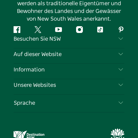
werden als traditionelle Eigentümer und
Bewohner des Landes und der Gewässer
von New South Wales anerkannt.
Facebook
Twitter
YouTube
Instagram
TikTok
Pintere
Besuchen Sie NSW
Kontaktieren Sie uns
Auf dieser Website
Haftungsausschluss
Reiseziele
Information
Datenschutz
Aktivitäten
Reiseinformationen
Unsere Websites
Cookie-Hinweis
Roadtrips in New South Wales
Tragen Sie Ihr Unternehmen ein
Nutzungsbedingungen
Sydney.com
Veranstaltungen
Sprache
Unternehmen in NSW
Destination NSW Corporate
Unterkunft
Bildung in New South Wales
Geschäftsveranstaltungen in New South Wales
Angebote
Destination NSW Medienzentrum