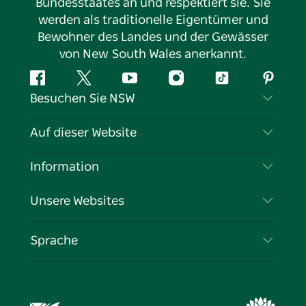
Bundesstaates an und respektiert sie. Sie
werden als traditionelle Eigentümer und
Bewohner des Landes und der Gewässer
von New South Wales anerkannt.
Facebook
Twitter
YouTube
Instagram
TikTok
Pintere
Besuchen Sie NSW
Kontaktieren Sie uns
Auf dieser Website
Haftungsausschluss
Reiseziele
Information
Datenschutz
Aktivitäten
Reiseinformationen
Unsere Websites
Cookie-Hinweis
Roadtrips in New South Wales
Tragen Sie Ihr Unternehmen ein
Nutzungsbedingungen
Sydney.com
Veranstaltungen
Sprache
Unternehmen in NSW
Destination NSW Corporate
Unterkunft
Bildung in New South Wales
Geschäftsveranstaltungen in New South Wales
Angebote
Destination NSW Medienzentrum