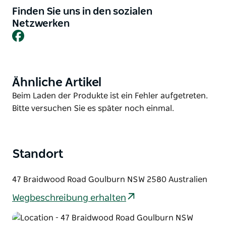
Großveranstaltungen wie die Geek Markets, die
Finden Sie uns in den sozialen
Goulburn Show und bedeutende Basketballturniere
Netzwerken
erleben.
Facebook
Die Arena verfügt über zwei Hallenplätze nach
Meisterschaftsstandard mit schwingendem
Holzboden und professioneller Flutlichtanlage und
Ähnliche Artikel
Product
bietet somit ein beeindruckendes Ambiente für
List
Product
Beim Laden der Produkte ist ein Fehler aufgetreten.
Sport und Unterhaltung. Zuschauer profitieren von
List
Bitte versuchen Sie es später noch einmal.
komfortablen Tribünen, einem Gastronomiebetrieb
und barrierefreiem Zugang mit ausreichend
Parkplätzen.
Standort
Ein Highlight der Arena ist die Goulburn Sporting
Hall of Fame, die Besuchern Einblicke in die reiche
Sportgeschichte und die Erfolge der Region
47 Braidwood Road Goulburn NSW 2580 Australien
gewährt.
Wegbeschreibung erhalten
Mit einem abwechslungsreichen
Veranstaltungskalender, modernen