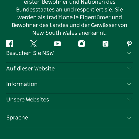
ersten Bewohner und Nationen des
Bundesstaates an und respektiert sie. Sie
werden als traditionelle Eigentümer und
Bewohner des Landes und der Gewässer von
New South Wales anerkannt.
Facebook
Twitter
YouTube
Instagram
TikTok
Pint
Besuchen Sie NSW
Kontaktieren Sie uns
Auf dieser Website
Haftungsausschluss
Reiseziele
Information
Datenschutz
Aktivitäten
Reiseinformationen
Unsere Websites
Cookie-Hinweis
Roadtrips in New South Wales
Tragen Sie Ihr Unternehmen ein
Nutzungsbedingungen
Sydney.com
Veranstaltungen
Sprache
Unternehmen in NSW
Destination NSW Corporate
Unterkunft
Bildung in New South Wales
Geschäftsveranstaltungen in New South Wales