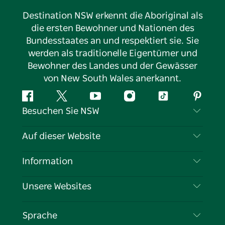
Destination NSW erkennt die Aboriginal als
die ersten Bewohner und Nationen des
Bundesstaates an und respektiert sie. Sie
werden als traditionelle Eigentümer und
Bewohner des Landes und der Gewässer
von New South Wales anerkannt.
Facebook
Twitter
YouTube
Instagram
TikTok
Pintere
Besuchen Sie NSW
Kontaktieren Sie uns
Auf dieser Website
Haftungsausschluss
Reiseziele
Information
Datenschutz
Aktivitäten
Reiseinformationen
Unsere Websites
Cookie-Hinweis
Roadtrips in New South Wales
Tragen Sie Ihr Unternehmen ein
Nutzungsbedingungen
Sydney.com
Veranstaltungen
Sprache
Unternehmen in NSW