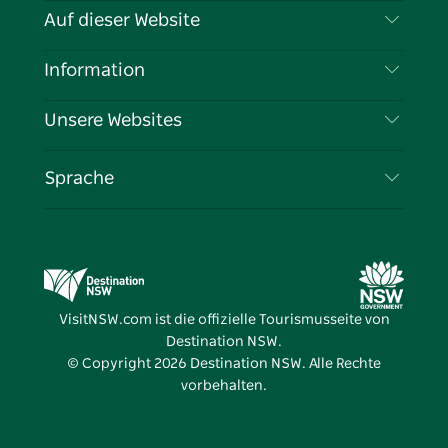
Kontaktieren Sie uns
Auf dieser Website
Haftungsausschluss
Reiseziele
Information
Datenschutz
Aktivitäten
Reiseinformationen
Unsere Websites
Cookie-Hinweis
Roadtrips in New South Wales
Tragen Sie Ihr Unternehmen ein
Nutzungsbedingungen
Sydney.com
Veranstaltungen
Sprache
Unternehmen in NSW
Destination NSW Corporate
Unterkunft
Bildung in New South Wales
Geschäftsveranstaltungen in New South Wales
Angebote
Destination NSW Medienzentrum
Vivid Sydney
VisitNSW.com ist die offizielle Tourismusseite von
Destination NSW.
© Copyright
2026
Destination NSW. Alle Rechte
vorbehalten.