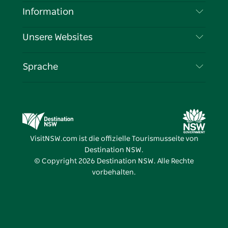
Haftungsausschluss
Reiseziele
Information
Datenschutz
Aktivitäten
Reiseinformationen
Unsere Websites
Cookie-Hinweis
Roadtrips in New South Wales
Tragen Sie Ihr Unternehmen ein
Nutzungsbedingungen
Sydney.com
Veranstaltungen
Sprache
Unternehmen in NSW
Destination NSW Corporate
Unterkunft
Bildung in New South Wales
Geschäftsveranstaltungen in New South Wales
Angebote
Destination NSW Medienzentrum
Vivid Sydney
VisitNSW.com ist die offizielle Tourismusseite von
Destination NSW.
© Copyright
2026
Destination NSW. Alle Rechte
vorbehalten.