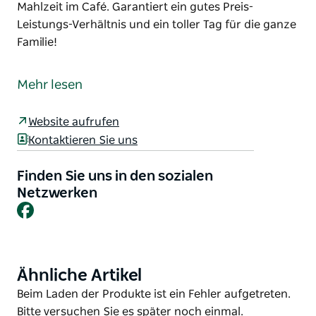
Mahlzeit im Café. Garantiert ein gutes Preis-
Leistungs-Verhältnis und ein toller Tag für die ganze
Familie!
Das Wellington Aquatic Leisure Centre bietet eine
Reihe von Einrichtungen, darunter ein 50-Meter-
Mehr lesen
Becken, ein beheiztes Freizeitbecken und ein
Planschbecken für Kinder. Genießen Sie einen
Website aufrufen
unbeschwerten Tag auf unseren üppigen grünen
Kontaktieren Sie uns
Rasenflächen, nutzen Sie die kostenlosen
Grillmöglichkeiten oder kaufen Sie eine köstliche
Finden Sie uns in den sozialen
Mahlzeit im Café. Garantiert ein gutes Preis-
Netzwerken
Leistungs-Verhältnis und ein toller Tag für die ganze
Facebook
Familie!
Ähnliche Artikel
Product
List
Product
Beim Laden der Produkte ist ein Fehler aufgetreten.
List
Bitte versuchen Sie es später noch einmal.