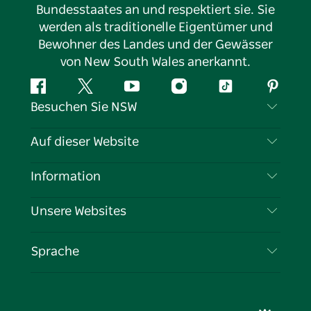
Bundesstaates an und respektiert sie. Sie
werden als traditionelle Eigentümer und
Bewohner des Landes und der Gewässer
von New South Wales anerkannt.
Facebook
Twitter
YouTube
Instagram
TikTok
Pintere
Besuchen Sie NSW
Kontaktieren Sie uns
Auf dieser Website
Haftungsausschluss
Reiseziele
Information
Datenschutz
Aktivitäten
Reiseinformationen
Unsere Websites
Cookie-Hinweis
Roadtrips in New South Wales
Tragen Sie Ihr Unternehmen ein
Nutzungsbedingungen
Sydney.com
Veranstaltungen
Sprache
Unternehmen in NSW
Destination NSW Corporate
Unterkunft
Bildung in New South Wales
Geschäftsveranstaltungen in New South Wales
Angebote