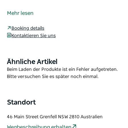
Das Chrysler Car Museum in Grenfell ist für
Autobegeisterte einen Besuch wert.
Mehr lesen
Chrysler aus den Jahren von 1930 bis heute,
darunter ein Valiant Charger.
Booking details
Kontaktieren Sie uns
An den meisten Tagen für Einzelpersonen und
Clubtouren geöffnet. Bitte rufen Sie Jeff zur
Bestätigung an.
Ähnliche Artikel
Product
Jeff wird Ihnen beim Rundgang durch das Museum
List
alle Fragen beantworten, die Sie haben.
Product
Beim Laden der Produkte ist ein Fehler aufgetreten.
List
Bitte versuchen Sie es später noch einmal.
Standort
46 Main Street Grenfell NSW 2810 Australien
Wegbeschreibung erhalten