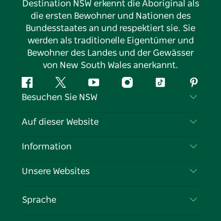
Destination NSW erkennt die Aboriginal als
die ersten Bewohner und Nationen des
Bundesstaates an und respektiert sie. Sie
werden als traditionelle Eigentümer und
Bewohner des Landes und der Gewässer
von New South Wales anerkannt.
Facebook
Twitter
YouTube
Instagram
TikTok
Pintere
Besuchen Sie NSW
Kontaktieren Sie uns
Auf dieser Website
Haftungsausschluss
Reiseziele
Information
Datenschutz
Aktivitäten
Reiseinformationen
Unsere Websites
Cookie-Hinweis
Roadtrips in New South Wales
Tragen Sie Ihr Unternehmen ein
Nutzungsbedingungen
Sydney.com
Veranstaltungen
Sprache
Unternehmen in NSW
Destination NSW Corporate
Unterkunft