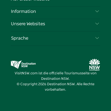
Haftungsausschluss
Reiseziele
Information
Datenschutz
Aktivitäten
Reiseinformationen
Unsere Websites
Cookie-Hinweis
Roadtrips in New South Wales
Tragen Sie Ihr Unternehmen ein
Nutzungsbedingungen
Sydney.com
Veranstaltungen
Sprache
Unternehmen in NSW
Destination NSW Corporate
Unterkunft
Bildung in New South Wales
Geschäftsveranstaltungen in New South Wales
Angebote
Destination NSW Medienzentrum
Vivid Sydney
VisitNSW.com ist die offizielle Tourismusseite von
Destination NSW.
© Copyright
2026
Destination NSW. Alle Rechte
vorbehalten.