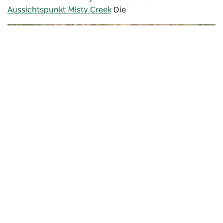
Aussichtspunkt Misty Creek
Die
Ebor-Wasserfälle
Guy-Fawkes-River-Nationalpark –
Bildnachweis: Don Fuchs/ Destination NSW
Lokale Produkte