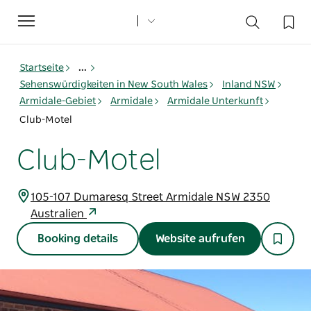
Toggle
navigation
Startseite
...
Sehenswürdigkeiten in New South Wales
Inland NSW
Armidale-Gebiet
Armidale
Armidale Unterkunft
Club-Motel
Club-Motel
105-107 Dumaresq Street Armidale NSW 2350
Australien
Booking details
Website aufrufen