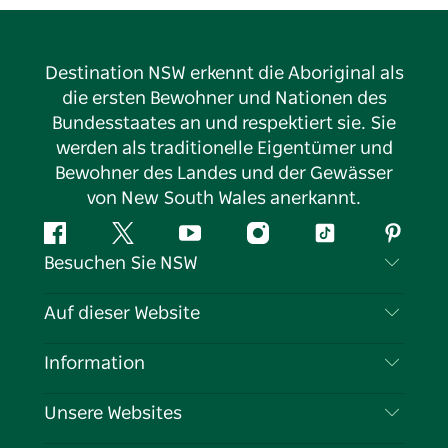
Destination NSW erkennt die Aboriginal als
die ersten Bewohner und Nationen des
Bundesstaates an und respektiert sie. Sie
werden als traditionelle Eigentümer und
Bewohner des Landes und der Gewässer
von New South Wales anerkannt.
Facebook
Twitter
YouTube
Instagram
TikTok
Pintere
Besuchen Sie NSW
Kontaktieren Sie uns
Auf dieser Website
Haftungsausschluss
Reiseziele
Information
Datenschutz
Aktivitäten
Reiseinformationen
Unsere Websites
Cookie-Hinweis
Roadtrips in New South Wales
Tragen Sie Ihr Unternehmen ein