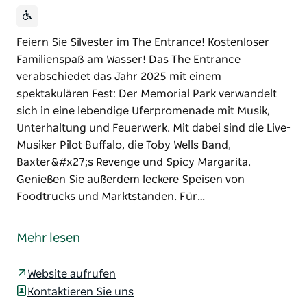
Feiern Sie Silvester im The Entrance! Kostenloser
Familienspaß am Wasser! Das The Entrance
verabschiedet das Jahr 2025 mit einem
spektakulären Fest: Der Memorial Park verwandelt
sich in eine lebendige Uferpromenade mit Musik,
Unterhaltung und Feuerwerk. Mit dabei sind die Live-
Musiker Pilot Buffalo, die Toby Wells Band,
Baxter&#x27;s Revenge und Spicy Margarita.
Genießen Sie außerdem leckere Speisen von
Foodtrucks und Marktständen. Für…
Feiern Sie Silvester im The Entrance! Kostenloser
Familienspaß am Wasser!
Mehr lesen
Das The Entrance verabschiedet das Jahr 2025 mit
einem spektakulären Fest: Der Memorial Park
Website aufrufen
verwandelt sich in eine lebendige Uferpromenade
Kontaktieren Sie uns
mit Musik, Unterhaltung und Feuerwerk.