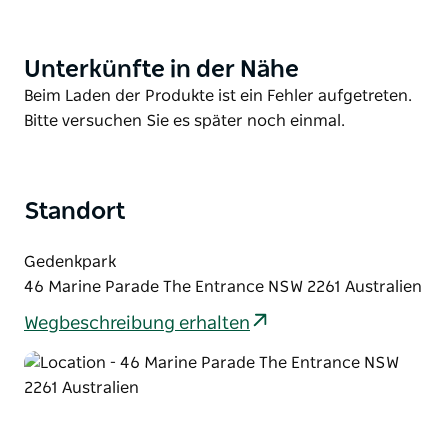
Mit dabei sind die Live-Musiker Pilot Buffalo, die Toby
Wells Band, Baxter's Revenge und Spicy Margarita.
Unterkünfte in der Nähe
Product
List
Genießen Sie außerdem leckere Speisen von
Product
Beim Laden der Produkte ist ein Fehler aufgetreten.
Foodtrucks und Marktständen. Für Unterhaltung
List
Bitte versuchen Sie es später noch einmal.
und Spaß für Jung und Alt ist gesorgt. Auch die
kleinen Gäste werden mit tollen Aktivitäten
verwöhnt.
Standort
Erleben Sie einen atemberaubenden
Feuerwerkshimmel, der das Jahr 2026 mit einem
Gedenkpark
farbenprächtigen Feuerwerk begrüßt.
46 Marine Parade The Entrance NSW 2261 Australien
Wegbeschreibung erhalten