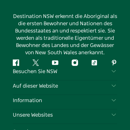
Destination NSW erkennt die Aboriginal als
die ersten Bewohner und Nationen des
Bundesstaates an und respektiert sie. Sie
werden als traditionelle Eigentümer und
Bewohner des Landes und der Gewässer
von New South Wales anerkannt.
Facebook
Twitter
YouTube
Instagram
TikTok
Pintere
Besuchen Sie NSW
Kontaktieren Sie uns
Auf dieser Website
Haftungsausschluss
Reiseziele
Information
Datenschutz
Aktivitäten
Reiseinformationen
Unsere Websites
Cookie-Hinweis
Roadtrips in New South Wales
Tragen Sie Ihr Unternehmen ein
Nutzungsbedingungen
Sydney.com