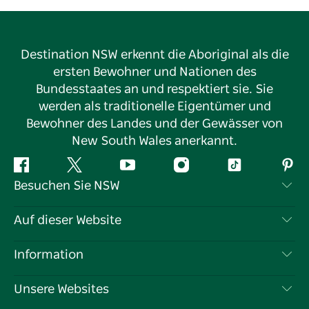
Destination NSW erkennt die Aboriginal als die
ersten Bewohner und Nationen des
Bundesstaates an und respektiert sie. Sie
werden als traditionelle Eigentümer und
Bewohner des Landes und der Gewässer von
New South Wales anerkannt.
Facebook
Twitter
YouTube
Instagram
TikTok
Pint
Besuchen Sie NSW
Kontaktieren Sie uns
Auf dieser Website
Haftungsausschluss
Reiseziele
Information
Datenschutz
Aktivitäten
Reiseinformationen
Unsere Websites
Cookie-Hinweis
Roadtrips in New South Wales