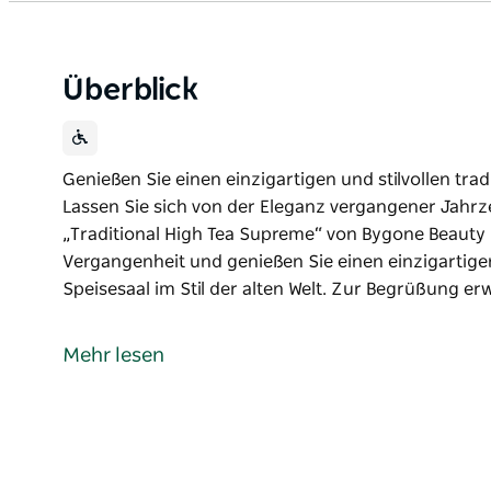
Überblick
Genießen Sie einen einzigartigen und stilvollen tra
Lassen Sie sich von der Eleganz vergangener Jahr
„Traditional High Tea Supreme“ von Bygone Beauty 
Vergangenheit und genießen Sie einen einzigartige
Speisesaal im Stil der alten Welt. Zur Begrüßung er
Genießen Sie einen einzigartigen und stilvollen tra
Lassen Sie sich von der Eleganz vergangener Jahr
Mehr lesen
„Traditional High Tea Supreme“ von Bygone Beauty
Reisen Sie zurück in die Vergangenheit und genießen
Tea in einem charmanten Speisesaal im Stil der alt
kostenloser Champagner in Kristallgläsern mit Min