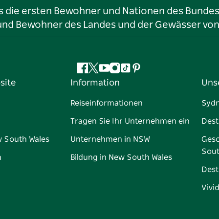
ls die ersten Bewohner und Nationen des Bundess
r und Bewohner des Landes und der Gewässer vo
Facebook
Twitter
YouTube
Instagram
TikTok
Pinterest
site
Information
Uns
Reiseinformationen
Syd
Tragen Sie Ihr Unternehmen ein
Dest
w South Wales
Unternehmen in NSW
Gesc
Sout
n
Bildung in New South Wales
Dest
Vivi