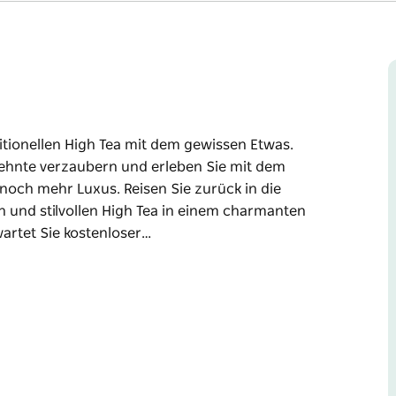
ditionellen High Tea mit dem gewissen Etwas.
zehnte verzaubern und erleben Sie mit dem
noch mehr Luxus. Reisen Sie zurück in die
n und stilvollen High Tea in einem charmanten
wartet Sie kostenloser…
ditionellen High Tea mit dem gewissen Etwas.
zehnte verzaubern und erleben Sie mit dem
 noch mehr Luxus.
 Sie einen einzigartigen und stilvollen High
en Welt. Zur Begrüßung erwartet Sie
i-Quiches, Würstchen im Teigmantel und