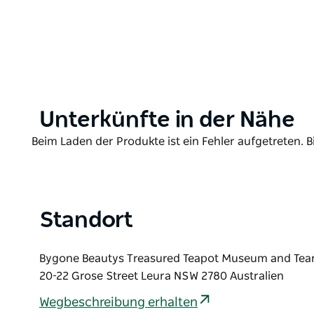
vegetarischen Rouladen. Anschließend werden Ihnen
Auswahl an hausgemachten Teekuchen und Keksen, 
und Erdbeermarmelade sowie wahlweise loser Tee od
Mit einem warmen ersten Gang und einem kostenlos
zur Begrüßung bietet dieses Erlebnis einen Hauch 
High Tea kennenlernen, der um 1825 entstand und u
mehreren warmen Gerichten war.
Product
Unterkünfte in der Nähe
List
Product
Beim Laden der Produkte ist ein Fehler aufgetreten. B
List
Standort
Bygone Beautys Treasured Teapot Museum and Te
20-22 Grose Street Leura NSW 2780 Australien
Wegbeschreibung erhalten