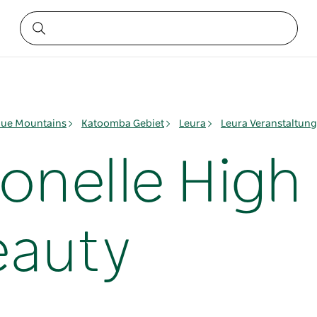
lue Mountains
Katoomba Gebiet
Leura
Leura Veranstaltun
ionelle High
eauty