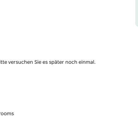
 fein gerollte, krustenlose Sandwiches, eine
Mini-Scones mit frisch geschlagener Sahne
er Kaffee serviert.
en Glas Champagner (alkoholfrei erhältlich)
von Luxus und lässt Sie den ursprünglichen
rsprünglich eine herzhafte Mahlzeit mit
itte versuchen Sie es später noch einmal.
arooms