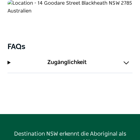
Party-/Unterhaltungsbereich und einen Gasgrill.
Bettwäsche, Handtücher, Decken und Decken sind
vorhanden.
Der offene Ess- und Wohnbereich verfügt über einen
großen ausziehbaren Esstisch aus Eichenholz und
die beiden nach Nordosten ausgerichteten Decks
FAQs
bieten einen privaten und ruhigen Blick auf den
Busch und einen atemberaubenden Blick auf die
Zugänglichkeit
Abendsterne.
Destination NSW erkennt die Aboriginal als