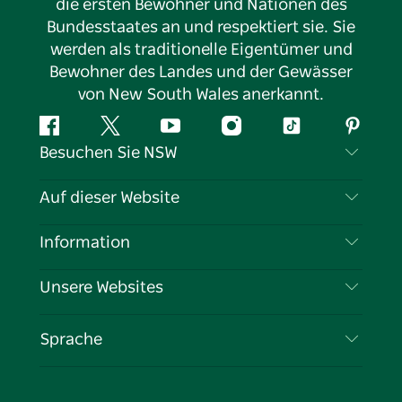
die ersten Bewohner und Nationen des
Bundesstaates an und respektiert sie. Sie
werden als traditionelle Eigentümer und
Bewohner des Landes und der Gewässer
von New South Wales anerkannt.
Facebook
Twitter
YouTube
Instagram
TikTok
Pintere
Besuchen Sie NSW
Kontaktieren Sie uns
Auf dieser Website
Haftungsausschluss
Reiseziele
Information
Datenschutz
Aktivitäten
Reiseinformationen
Unsere Websites
Cookie-Hinweis
Roadtrips in New South Wales
Tragen Sie Ihr Unternehmen ein
Nutzungsbedingungen
Sydney.com
Veranstaltungen
Sprache
Unternehmen in NSW
Destination NSW Corporate
Unterkunft
Bildung in New South Wales
Geschäftsveranstaltungen in New South Wales
Angebote