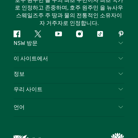
호주 원주민 을 주의 최초 주민이자 최초 국가
로 인정하고 존중하며, 호주 원주민 을 뉴사우
스웨일즈주 주 땅과 물의 전통적인 소유자이
자 거주자로 인정합니다.
페
지
유
인
틱
핀
NSW 방문
이
저
튜
스
톡
터
스
귀
브
타
레
문의하기
이 사이트에서
북
다
그
스
부인 성명
램
트
목적지
정보
은둔
할 일
여행 정보
우리 사이트
쿠키 고지
뉴사우스웨일즈주 로드 트립
귀하의 사업을 등록하세요
이용 약관
Sydney.com
이벤트
언어
뉴사우스웨일즈주 의 사업
뉴사우스웨일즈주관광청(Destination NSW) 기업
숙소
뉴사우스웨일즈주 의 교육
비즈니스 이벤트 뉴사우스웨일즈주
거래
뉴사우스웨일즈주관광청(Destination NSW) 미디