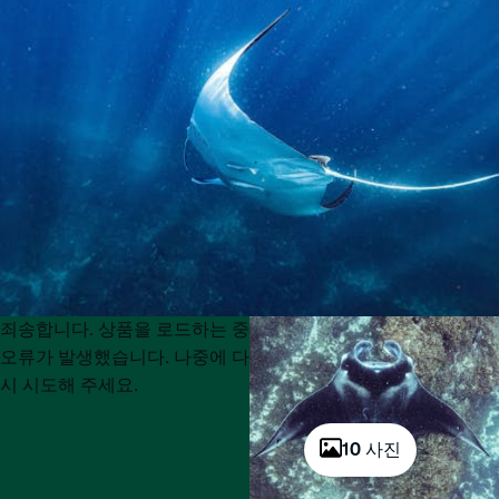
Product
Product
죄송합니다. 상품을 로드하는 중
List
List
오류가 발생했습니다. 나중에 다
시 시도해 주세요.
10 사진