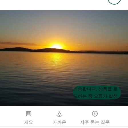
Product
Product
죄송합니다. 상품을 로
List
List
드하는 중 오류가 발생
했습니다. 나중에 다시
시도해 주세요.
개요
가까운
자주 묻는 질문