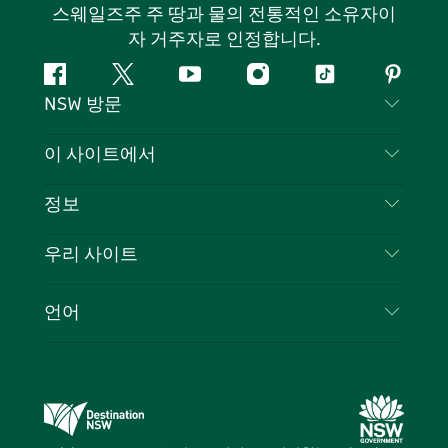
스웨일즈주 주 땅과 물의 전통적인 소유자이
자 거주자로 인정합니다.
페
지
유
인
틱
핀
NSW 방문
이
저
튜
스
톡
터
스
귀
브
타
레
문의하기
이 사이트에서
북
다
그
스
부인 성명
램
트
목적지
정보
은둔
할 일
여행 정보
우리 사이트
쿠키 고지
뉴사우스웨일즈주 로드 트립
귀하의 사업을 등록하세요
이용 약관
Sydney.com
이벤트
언어
뉴사우스웨일즈주 의 사업
뉴사우스웨일즈주관광청(Destination NSW) 기업
숙소
뉴사우스웨일즈주 의 교육
비즈니스 이벤트 뉴사우스웨일즈주
거래
뉴사우스웨일즈주관광청(Destination NSW) 미디
어 센터