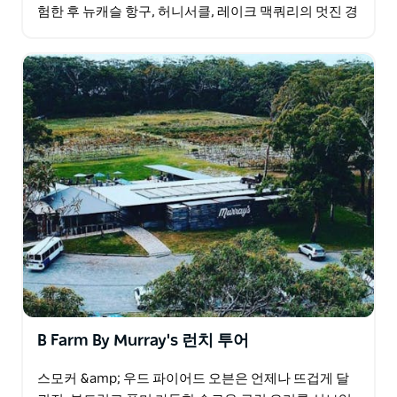
험한 후 뉴캐슬 항구, 허니서클, 레이크 맥쿼리의 멋진 경
치를 감상하거나, 레이크 맥쿼리 공항에서 남쪽으로 노
라…
B Farm By Murray's 런치 투어
스모커 &amp; 우드 파이어드 오븐은 언제나 뜨겁게 달