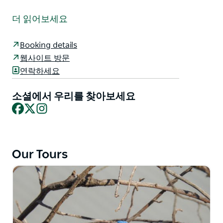
Outback Geo Adventures는 Balranald에 본사를 둔 지
리 관광 운영업체로 Mungo 국립공원 문화유산으로 등재
더 읽어보세요
된 Willandra 호수, Yanga 국립공원의 놀라운 범람원 및
습지 투어를 전문으로 합니다.
Booking details
Outback Geo Adventures의 목표는 지리 관광이 장려하
웹사이트 방문
고 유지하려는 지식의 원리와 차원을 기반으로 귀하의 경
연락하세요
험에 대한 포괄적인 '지리적' 접근 방식을 제공하는 것입
니다.
소셜에서 우리를 찾아보세요
Facebook
X
Instagram
2012년부터 운영되고 있는 투어는 유연하고 맞춤화되어
고객이 가장 관심을 가질만한 경험에 중점을 둡니다. 모든
투어는 소유자이자 운영자인 독일인 Ugarte가 진행하며
소규모 그룹 투어에만 전념합니다.
Our Tours