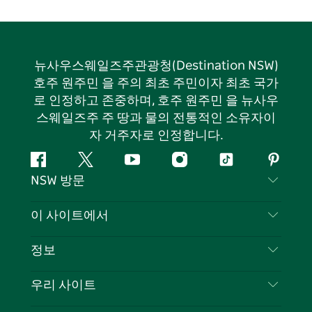
뉴사우스웨일즈주관광청(Destination NSW)
호주 원주민 을 주의 최초 주민이자 최초 국가
로 인정하고 존중하며, 호주 원주민 을 뉴사우
스웨일즈주 주 땅과 물의 전통적인 소유자이
자 거주자로 인정합니다.
페
지
유
인
틱
핀
NSW 방문
이
저
튜
스
톡
터
스
귀
브
타
레
문의하기
이 사이트에서
북
다
그
스
부인 성명
램
트
목적지
정보
은둔
할 일
여행 정보
우리 사이트
쿠키 고지
뉴사우스웨일즈주 로드 트립
귀하의 사업을 등록하세요