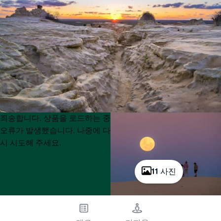
Product
Product
죄송합니다. 상품을 로드하는 중
List
List
오류가 발생했습니다. 나중에 다
시 시도해 주세요.
11 사진