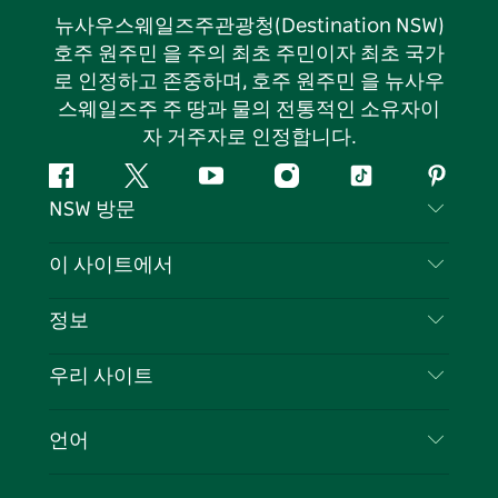
뉴사우스웨일즈주관광청(Destination NSW)
호주 원주민 을 주의 최초 주민이자 최초 국가
로 인정하고 존중하며, 호주 원주민 을 뉴사우
스웨일즈주 주 땅과 물의 전통적인 소유자이
자 거주자로 인정합니다.
페
지
유
인
틱
핀
NSW 방문
이
저
튜
스
톡
터
스
귀
브
타
레
문의하기
이 사이트에서
북
다
그
스
부인 성명
램
트
목적지
정보
은둔
할 일
여행 정보
우리 사이트
쿠키 고지
뉴사우스웨일즈주 로드 트립
귀하의 사업을 등록하세요
이용 약관
Sydney.com
이벤트
언어
뉴사우스웨일즈주 의 사업
뉴사우스웨일즈주관광청(Destination NSW) 기업
숙소
뉴사우스웨일즈주 의 교육