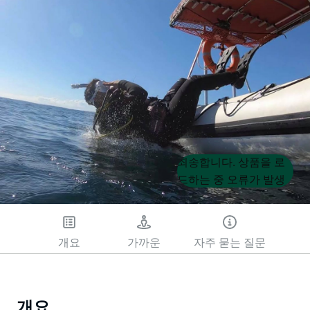
Product
Product
죄송합니다. 상품을 로
List
List
드하는 중 오류가 발생
했습니다. 나중에 다시
시도해 주세요.
개요
가까운
자주 묻는 질문
개요