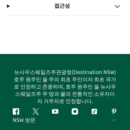
접근성
뉴사우스웨일즈주관광청(Destination NSW)
호주 원주민 을 주의 최초 주민이자 최초 국가
로 인정하고 존중하며, 호주 원주민 을 뉴사우
스웨일즈주 주 땅과 물의 전통적인 소유자이
자 거주자로 인정합니다.
페
지
유
인
틱
핀
NSW 방문
이
저
튜
스
톡
터
스
귀
브
타
레