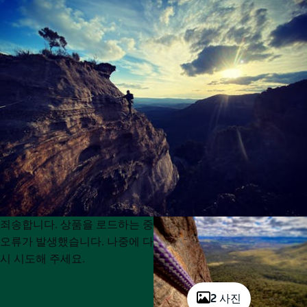
Product
Product
죄송합니다. 상품을 로드하는 중
List
List
오류가 발생했습니다. 나중에 다
시 시도해 주세요.
2 사진