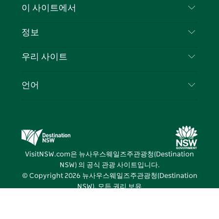
문의하기
이 사이트에서
북
다
그
스
부인 성명
램
트
목적지
정보
은둔
할 일
여행 정보
우리 사이트
쿠키 고지
뉴사우스웨일즈주 로드 트립
귀하의 사업을 등록하세요
이용 약관
Sydney.com
이벤트
언어
뉴사우스웨일즈주 의 사업
뉴사우스웨일즈주관광청(Destination NSW) 기업
숙소
뉴사우스웨일즈주 의 교육
비즈니스 이벤트 뉴사우스웨일즈주
거래
뉴사우스웨일즈주관광청(Destination NSW) 미디
어 센터
VisitNSW.com은 뉴사우스웨일즈주관광청(Destination
비비드 시드니(Vivid Sydney)
NSW) 의 공식 관광 사이트입니다.
© Copyright
2026
뉴사우스웨일즈주관광청(Destination
NSW). 모든 권리 보유