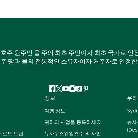
W) 호주 원주민 을 주의 최초 주민이자 최초 국가로
 주 땅과 물의 전통적인 소유자이자 거주자로 인정합
페
지
유
인
틱
핀
정보
우리
이
저
튜
스
톡
터
스
귀
브
타
레
여행 정보
Syd
북
다
그
스
귀하의 사업을 등록하세요
뉴사
램
트
(Des
 로드 트립
뉴사우스웨일즈주 의 사업