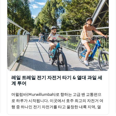
0대의 전자 자전거와 운송 수단이 포함된 맞춤형 그
레일 트레일 전기 자전거 타기 & 열대 과일 세
계 투어
머윌럼바(Murwillumbah)로 향하는 고급 밴 교통편으
로 하루가 시작됩니다. 이곳에서 호주 최고의 자전거 여
행 중 하나인 전기 자전거를 타고 울창한 내륙 지역, 열
대우림, 그리고 버링바(Burringbar)…