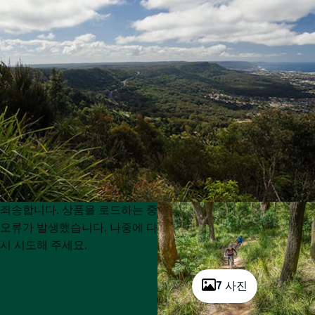
Product
Product
죄송합니다. 상품을 로드하는 중
List
List
오류가 발생했습니다. 나중에 다
시 시도해 주세요.
7 사진