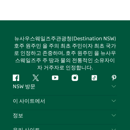
뉴사우스웨일즈주관광청(Destination NSW)
호주 원주민 을 주의 최초 주민이자 최초 국가
로 인정하고 존중하며, 호주 원주민 을 뉴사우
스웨일즈주 주 땅과 물의 전통적인 소유자이
자 거주자로 인정합니다.
페
지
유
인
틱
핀
NSW 방문
이
저
튜
스
톡
터
스
귀
브
타
레
문의하기
이 사이트에서
북
다
그
스
부인 성명
램
트
목적지
정보
은둔
할 일
여행 정보