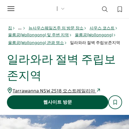
Toggle
navigation
집
...
뉴사우스웨일즈주 의 방문 장소
사우스 코스트
울릉공(Wollongong) 및 주변 지역
울릉공(Wollongong)
울릉공(Wollongong) 관광 명소
일라와라 절벽 주립보존지역
일라와라 절벽 주립보
존지역
Tarrawanna NSW 2518 오스트레일리아
웹사이트 방문