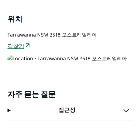
기가 높습니다.
위치
산악자전거 애호가라면 일라와라 절벽 산악자전거 네트
워크에서 몇 시간 동안 트레일을 질주하는 즐거움을 만끽
할 수 있습니다. 이곳은 모든 연령과 실력의 라이더를 위
Tarrawanna NSW 2518 오스트레일리아
한 지속 가능한 산악자전거 코스를 제공합니다.
길찾기
이 보호구역은 울릉공에서 아주 가까운 거리에 있지만 일
단 자연의 아름다움에 둘러싸이면 도시 생활의 번잡함에
서 완전히 벗어난 듯한 느낌을 받을 것입니다.
자주 묻는 질문
접근성