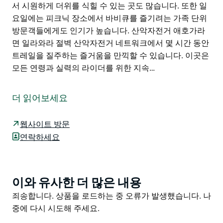
서 시원하게 더위를 식힐 수 있는 곳도 많습니다. 또한 일
요일에는 피크닉 장소에서 바비큐를 즐기려는 가족 단위
방문객들에게도 인기가 높습니다. 산악자전거 애호가라
면 일라와라 절벽 산악자전거 네트워크에서 몇 시간 동안
트레일을 질주하는 즐거움을 만끽할 수 있습니다. 이곳은
모든 연령과 실력의 라이더를 위한 지속…
수백만 년에 걸쳐 형성된 일라와라 절벽 주립 자연보호구
역은 웅장한 사암 절벽과 아열대 우림부터 올리브빛 유칼
더 읽어보세요
립투스 우뚝 솟은 삼나무에 이르기까지 다양한 종류의 숲
이 어우러진 곳입니다. 접근하기 쉬운 두 개의 산 풍부한
웹사이트 방문
식민지 시대 및 원주민 유산 그리고 놀라운 다양성을 자랑
연락하세요
하는 조류까지 더해져 모든 취향을 만족시키는 독특한 매
력을 지닌 곳입니다.
진지한 하이킹이나 가벼운 조깅을 즐기거나 겨울에는 해
이와 유사한 더 많은 내용
Product
안 전망대에서 고래를 관찰하거나 쌍안경으로 새를 관찰
List
Product
죄송합니다. 상품을 로드하는 중 오류가 발생했습니다. 나
해 보세요. 여름에는 우림 속 오솔길에서 시원하게 더위를
List
중에 다시 시도해 주세요.
식힐 수 있는 곳도 많습니다. 또한 일요일에는 피크닉 장
소에서 바비큐를 즐기려는 가족 단위 방문객들에게도 인