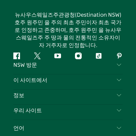
뉴사우스웨일즈주관광청(Destination NSW)
호주 원주민 을 주의 최초 주민이자 최초 국가
로 인정하고 존중하며, 호주 원주민 을 뉴사우
스웨일즈주 주 땅과 물의 전통적인 소유자이
자 거주자로 인정합니다.
페
지
유
인
틱
핀
NSW 방문
이
저
튜
스
톡
터
스
귀
브
타
레
문의하기
이 사이트에서
북
다
그
스
부인 성명
램
트
목적지
정보
은둔
할 일
여행 정보
우리 사이트
쿠키 고지
뉴사우스웨일즈주 로드 트립
귀하의 사업을 등록하세요
이용 약관
Sydney.com
이벤트
언어
뉴사우스웨일즈주 의 사업
뉴사우스웨일즈주관광청(Destination NSW) 기업