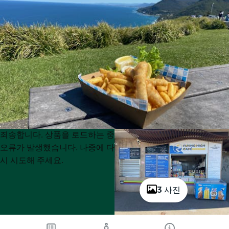
Product
Product
죄송합니다. 상품을 로드하는 중
List
List
오류가 발생했습니다. 나중에 다
시 시도해 주세요.
3 사진