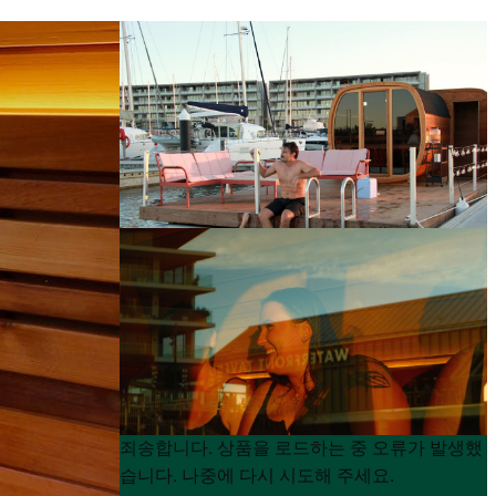
Product
Product
죄송합니다. 상품을 로드하는 중 오류가 발생했
List
List
습니다. 나중에 다시 시도해 주세요.