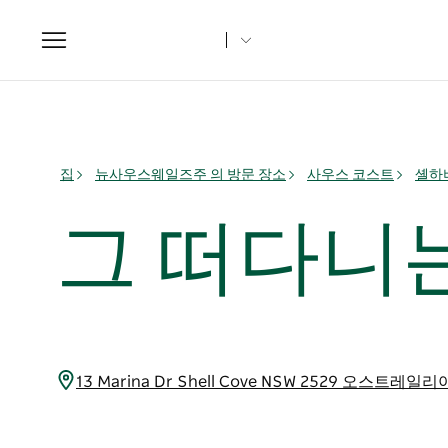
Toggle
navigation
집
뉴사우스웨일즈주 의 방문 장소
사우스 코스트
셸하버
그 떠다니
13 Marina Dr Shell Cove NSW 2529 오스트레일