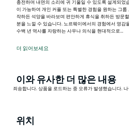
충전하며 내면의 소리에 귀 기울일 수 있도록 설계되었습
이 가능하여 개인 커플 또는 특별한 경험을 원하는 그룹
작하든 석양을 바라보며 편안하게 휴식을 취하든 방문할
분을 느낄 수 있습니다. 노르웨이에서의 경험에서 영감을 받은 
수백 년 역사를 자랑하는 사우나 의식을 현대적으로…
Those Floating Saunas는 뉴사우스웨일스주 남
선사합니다.
더 읽어보세요
수상 부두 위에 자리 잡은 이곳에서는 탁 트인 마리나 
에 즐길 수 있습니다. 북유럽 사우나 문화에서 영감을 
면의 소리에 귀 기울일 수 있도록 설계되었습니다.
Product
이와 유사한 더 많은 내용
소규모 그룹 세션 또는 프라이빗 그룹 예약이 가능하여 
List
게 적합합니다.
Product
죄송합니다. 상품을 로드하는 중 오류가 발생했습니다. 나
List
상쾌한 냉탕으로 아침을 시작하든 석양을 바라보며 편안
이완되고 활력을 되찾은 기분을 느낄 수 있습니다.
노르웨이에서의 경험에서 영감을 받은 부부가 설립한 Those 
위치
는 사우나 의식을 현대적으로 재해석하여 남부 해안에 